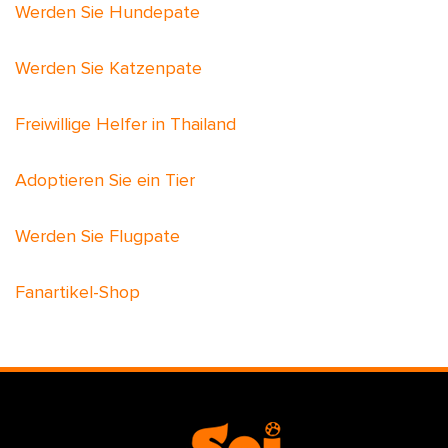
Woche)
Werden Sie Hundepate
Newtown Pet Clinic
Werden Sie Katzenpate
199, 118 Thepkasattri Rd,
Tambon Thepkasattri,
Freiwillige Helfer in Thailand
Thalang,
Phuket 83110
Adoptieren Sie ein Tier
Telefon:
098 253 9457 (9:00-19.00, Montags
Werden Sie Flugpate
geschlossen)
Thonglor Chalong Phuket Pet Hospital
Fanartikel-Shop
27 Chao Fah Tawan Tok Rd,
Chalong,
Amphoe Mueang Phuket,
Phuket 83000