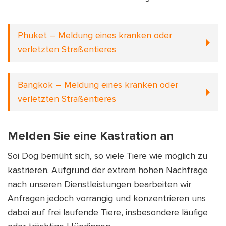
Phuket – Meldung eines kranken oder
verletzten Straßentieres
Die Öffnungszeiten des Krankenhauses der Soi
Bangkok – Meldung eines kranken oder
Dog Foundation sind sieben Tage die Woche von
verletzten Straßentieres
8:00 bis 23:00 Uhr.
Telefon:
+66 (0)93-028-5552
Um einen kranken oder verletzten Straßenhund
Melden Sie eine Kastration an
Email:
bkkclinic@soidog.org
oder eine Katze zu melden, nutzen Sie bitte eine
Soi Dog bemüht sich, so viele Tiere wie möglich zu
der folgenden Möglichkeiten:
Soi Dog betreibt in Bangkok kein Tierheim,
kastrieren. Aufgrund der extrem hohen Nachfrage
sondern nur eine kleine Klinik, um Kastrationen
nach unseren Dienstleistungen bearbeiten wir
Telefon:
+66 (0)76-681-029
durchzuführen. Daher sind die
Anfragen jedoch vorrangig und konzentrieren uns
Email:
clinic@soidog.org
Behandlungsmöglichkeiten für medizinische
dabei auf frei laufende Tiere, insbesondere läufige
LINE Official:
@sdf2003
Notfälle begrenzt. Wenn Sie einen verletzten oder