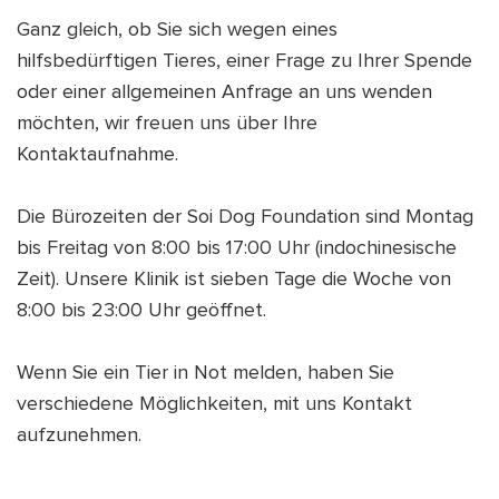
Ganz gleich, ob Sie sich wegen eines
SHOP
IEREN
hilfsbedürftigen Tieres, einer Frage zu Ihrer Spende
oder einer allgemeinen Anfrage an uns wenden
TE
DEN
möchten, wir freuen uns über Ihre
Kontaktaufnahme.
ENDEN
IEREN
DEU
Die Bürozeiten der Soi Dog Foundation sind Montag
TE
bis Freitag von 8:00 bis 17:00 Uhr (indochinesische
DEN
Zeit). Unsere Klinik ist sieben Tage die Woche von
8:00 bis 23:00 Uhr geöffnet.
ENDEN
DEU
Wenn Sie ein Tier in Not melden, haben Sie
verschiedene Möglichkeiten, mit uns Kontakt
aufzunehmen.