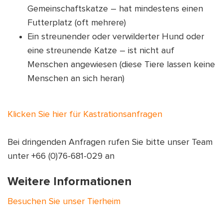
kein Tier aufnimmt, bis Soi Dog die Genehmigung
Gemeinschaftskatze – hat mindestens einen
dazu erteilt hat. Daher ist es wichtig, dass Sie uns
Futterplatz (oft mehrere)
über die Notfall-Hotline anrufen, bevor Sie das
Ein streunender oder verwilderter Hund oder
Tier in die Klinik bringen.
eine streunende Katze – ist nicht auf
Menschen angewiesen (diese Tiere lassen keine
Ist das Tier nicht in unmittelbarer Gefahr, warten
Menschen an sich heran)
Sie mit Ihrer Meldung bitte bis zum nächsten
Werktag, um das Tier zu melden.
Klicken Sie hier für Kastrationsanfragen
Irak Pet Hospital Phuket
Bei dringenden Anfragen rufen Sie bitte unser Team
27/7, 27/8, E Chaofah Rd,
unter +66 (0)76-681-029 an
Tambon Talat Nuea,
Amphoe Mueang Phuket,
Weitere Informationen
Phuket 83000
Besuchen Sie unser Tierheim
Telefon:
092 444 0424 (9:00-20:00, 7 Tage die