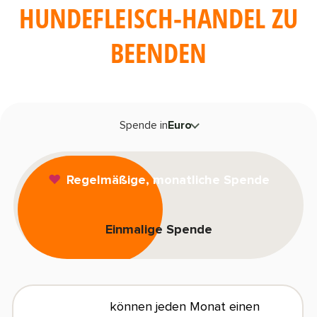
HUNDEFLEISCH-HANDEL ZU
SHOP
IEREN
BEENDEN
TE
DEN
ENDEN
A
IEREN
Spende in
Euro
DEU
TE
DEN
V
Regelmäßige, monatliche Spende
ENDEN
DEU
Einmalige Spende
N
E
können jeden Monat einen