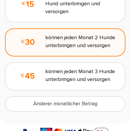
15
Hund unterbringen und
€
versorgen
L
können jeden Monat 2 Hunde
30
€
unterbringen und versorgen
E
S
können jeden Monat 3 Hunde
45
€
unterbringen und versorgen
D
u
f
Anderer monatlicher Betrag
(
€5
/month minimum)