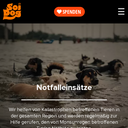
Arbeit
☰
SPENDEN
Helfen
Unsere
Sie
Arbeit
jetzt
Helfen
Über
Sie
uns
jetzt
Notfalleinsätze
SHOP
Über
Wir helfen von Katastrophen betroffenen Tieren in
uns
der gesamten Region und werden regelmäßig zur
Hilfe gerufen, den von Monsunregen betroffenen