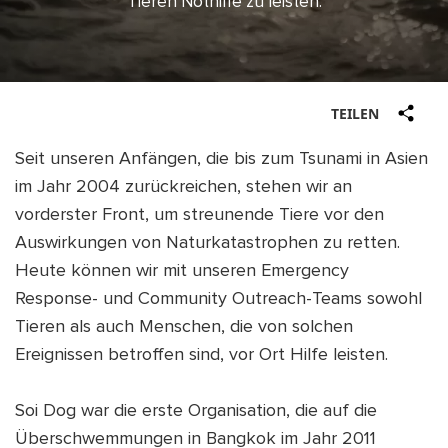
Tieren Nothilfe zu leisten.
SHOP
IEREN
TE
DEN
TEILEN
ENDEN
Seit unseren Anfängen, die bis zum Tsunami in Asien
IEREN
im Jahr 2004 zurückreichen, stehen wir an
DEU
TE
vorderster Front, um streunende Tiere vor den
DEN
Auswirkungen von Naturkatastrophen zu retten.
Heute können wir mit unseren Emergency
ENDEN
Response- und Community Outreach-Teams sowohl
DEU
Tieren als auch Menschen, die von solchen
Ereignissen betroffen sind, vor Ort Hilfe leisten.
Soi Dog war die erste Organisation, die auf die
Überschwemmungen in Bangkok im Jahr 2011