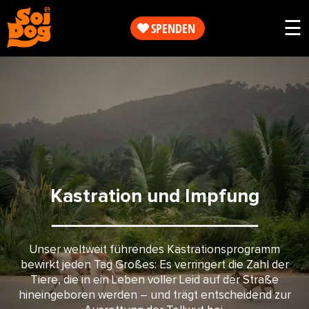
Arbeit
☰
SPENDEN
Helfen
Unsere
Sie
Arbeit
jetzt
Helfen
Über
Sie
uns
Kastration und Impfung
jetzt
SHOP
Unser weltweit führendes Kastrationsprogramm
Über
bewirkt jeden Tag Großes: Es verringert die Zahl der
uns
Tiere, die in ein Leben voller Leid auf der Straße
hineingeboren werden – und trägt entscheidend zur