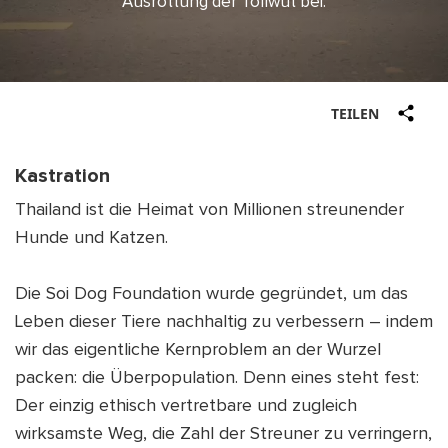
Ausrottung der Tollwut bei.
SHOP
IEREN
TE
DEN
TEILEN
ENDEN
IEREN
Kastration
DEU
Thailand ist die Heimat von Millionen streunender
TE
Hunde und Katzen.
DEN
ENDEN
Die Soi Dog Foundation wurde gegründet, um das
Leben dieser Tiere nachhaltig zu verbessern – indem
DEU
wir das eigentliche Kernproblem an der Wurzel
packen: die Überpopulation. Denn eines steht fest:
Der einzig ethisch vertretbare und zugleich
wirksamste Weg, die Zahl der Streuner zu verringern,