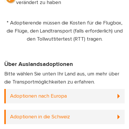
verändert zu haben
* Adoptierende müssen die Kosten für die Flugbox,
die Flüge, den Landtransport (falls erforderlich) und
den Tollwuttitertest (RTT) tragen.
Über Auslandsadoptionen
Bitte wählen Sie unten Ihr Land aus, um mehr über
die Transportmöglichkeiten zu erfahren.
Adoptionen nach Europa
Adoptionen in die Schweiz
Die Adoption Ihres Tieres nach Europa ist ein
einfacher Vorgang und wir kümmern uns um alles!