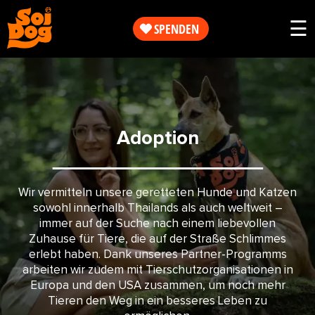
Arbeit
☰
SPENDEN
Helfen
Unsere
Sie
Arbeit
jetzt
Adoption
Helfen
Über
Sie
uns
Wir vermitteln unsere geretteten Hunde und Katzen
jetzt
sowohl innerhalb Thailands als auch weltweit –
immer auf der Suche nach einem liebevollen
Zuhause für Tiere, die auf der Straße Schlimmes
SHOP
erlebt haben. Dank unseres Partner-Programms
Über
arbeiten wir zudem mit Tierschutzorganisationen in
uns
Europa und den USA zusammen, um noch mehr
Tieren den Weg in ein besseres Leben zu