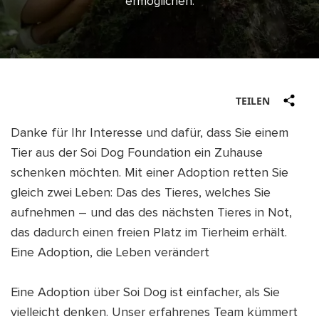
ermöglichen.
SHOP
IEREN
TE
DEN
TEILEN
ENDEN
IEREN
Danke für Ihr Interesse und dafür, dass Sie einem
DEU
TE
Tier aus der Soi Dog Foundation ein Zuhause
DEN
schenken möchten. Mit einer Adoption retten Sie
gleich zwei Leben: Das des Tieres, welches Sie
ENDEN
aufnehmen – und das des nächsten Tieres in Not,
DEU
das dadurch einen freien Platz im Tierheim erhält.
Eine Adoption, die Leben verändert
Eine Adoption über Soi Dog ist einfacher, als Sie
vielleicht denken. Unser erfahrenes Team kümmert