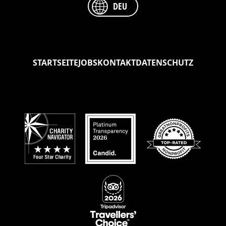
DEU
nach der Probenahme reisen, ohne unter
Quarantäne gestellt zu werden.
Es gibt zwei Möglichkeiten, Ihr neues
STARTSEITE
JOBS
KONTAKT
DATENSCHUTZ
Familienmitglied nach Europa zu bringen:
Als Begleitung mit einem Flugpaten. Wenn
Flugpaten Ihren Hund nach Europa bringen,
sind die Kosten im Verhältnis zur Entfernung
sehr günstig – zwischen 400 und 1.300 Euro.
Als Frachtgut. Die Kosten sind zwar höher –
zwischen 1.500 und 3.300 Euro – aber der
Vorteil ist, dass Ihr Hund schnell und bequem
zu Ihnen reisen kann. Hinweis: Nicht alle