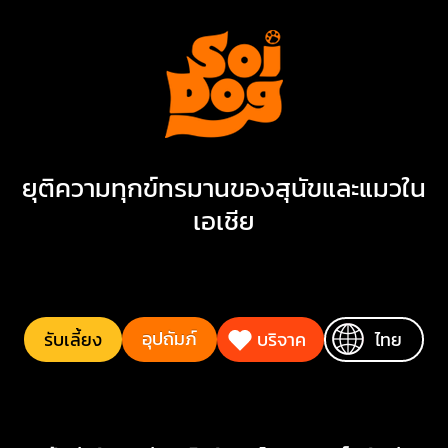
ยุติความทุกข์ทรมานของสุนัขและแมวใน
เอเชีย
อุปถัมภ์
รับเลี้ยง
บริจาค
ไทย