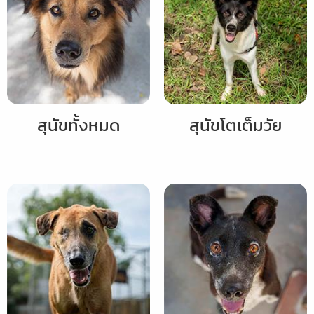
เกี่ยว
กับ
ับ
เรา
้ยง
สุนัขทั้งหมด
สุนัขโตเต็มวัย
ัมภ์
ริจาค
ับ
้ยง
ไทย
ัมภ์
ริจาค
ไทย