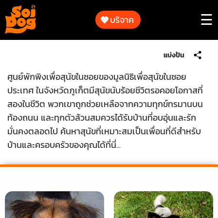
ทำงาน
ของ
บริจาค
☰
เรา
การ
แบ่งปัน
ร่วม
ทำงาน
เป็น
ของ
ศูนย์พักพิงเพื่อสุนัขในซอยของมูลนิธิเพื่อสุนัขในซอย
ส่วน
เรา
ประเทศ ในจังหวัดภูเก็ตมีสุนัขนับร้อยชีวิตรอคอยโอกาสที่
หนึ่ง
สองในชีวิต พวกเขาถูกช่วยเหลือจากความทุกข์ทรมานบน
ใน
การ
ท้องถนน และทุกตัวล้วนสมควรได้รับบ้านที่อบอุ่นและรัก
ร่วม
ช่วย
มั่นคงตลอดไป ค้นหาสุนัขที่เหมาะสมเป็นเพื่อนที่ดีสำหรับ
เป็น
เหลือ
บ้านและครอบครัวของคุณได้ที่นี่...
ส่วน
สัตว์
หนึ่ง
ใน
การ
เกี่ยว
ช่วย
กับ
เหลือ
เรา
สัตว์