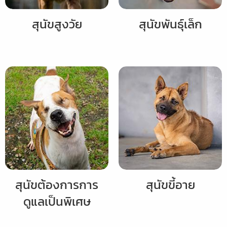
สุนัขสูงวัย
สุนัขพันธุ์เล็ก
สุนัขต้องการการ
สุนัขขี้อาย
ดูแลเป็นพิเศษ