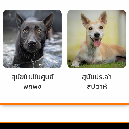
สุนัขใหม่ในศูนย์
สุนัขประจำ
พักพิง
สัปดาห์