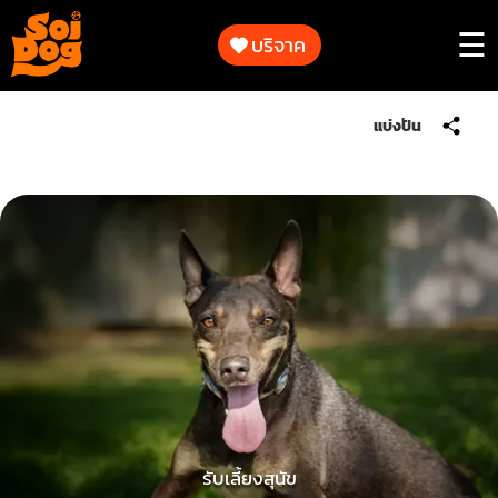
ทำงาน
ของ
บริจาค
☰
เรา
การ
แบ่งปัน
ร่วม
ทำงาน
เป็น
ของ
ส่วน
เรา
หนึ่ง
ใน
การ
ร่วม
ช่วย
เป็น
เหลือ
ส่วน
สัตว์
หนึ่ง
ใน
การ
เกี่ยว
ช่วย
กับ
เหลือ
เรา
รับเลี้ยงสุนัข
สัตว์