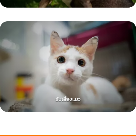
เกี่ยว
กับ
ับ
เรา
้ยง
ัมภ์
ริจาค
ับ
้ยง
ไทย
ัมภ์
รับเลี้ยงแมว
ริจาค
ไทย