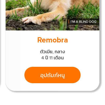
Load
More
Remobra
ตัวเมีย, กลาง
4 ปี 11 เดือน
อุปถัมภ์หนู