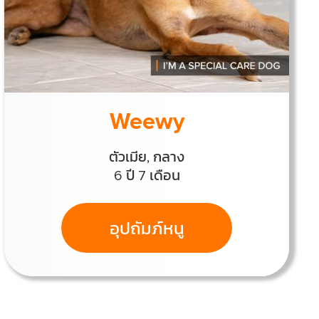
Weewy
ตัวเมีย, กลาง
6 ปี 7 เดือน
อุปถัมภ์หนู