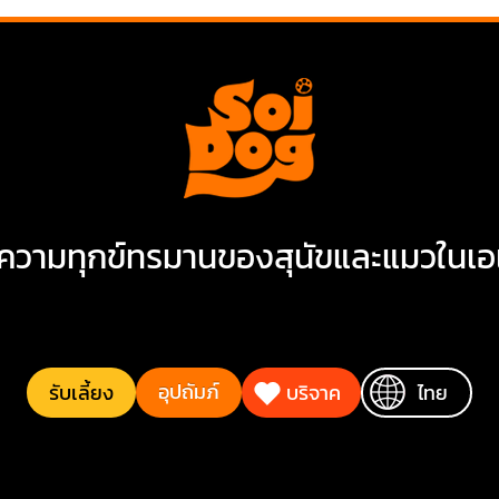
ิความทุกข์ทรมานของสุนัขและแมวในเอ
อุปถัมภ์
รับเลี้ยง
บริจาค
ไทย