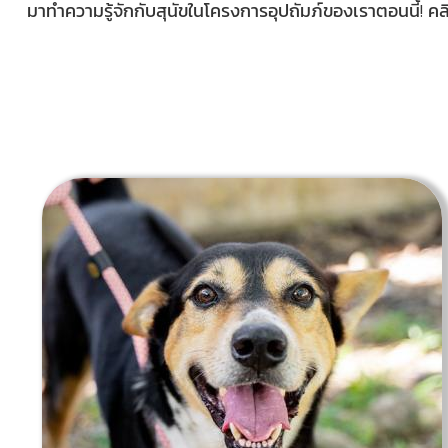
มาทำความรู้จักกับสุนัขในโครงการอุปถัมภ์ของเราตอนนี้! คล