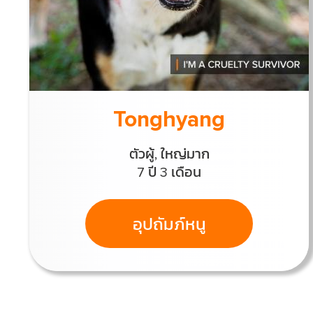
Tonghyang
ตัวผู้, ใหญ่มาก
7 ปี 3 เดือน
อุปถัมภ์หนู