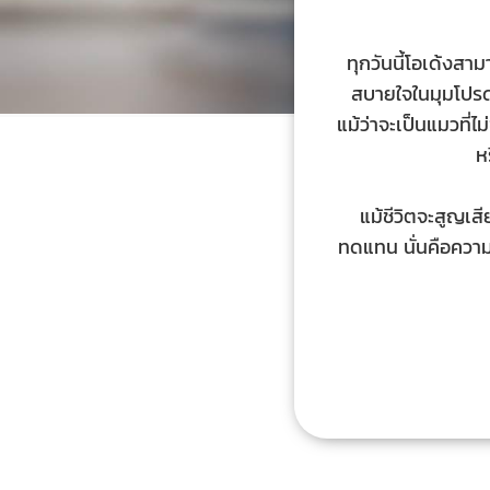
ทุกวันนี้โอเด้งสา
สบายใจในมุมโปรด
แม้ว่าจะเป็นแมวที่
ห
แม้ชีวิตจะสูญเสี
ทดแทน นั่นคือคว