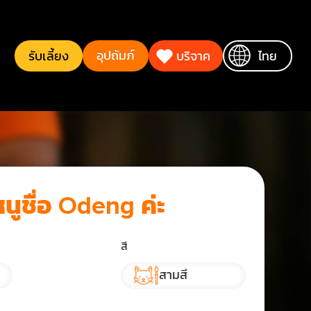
อุปถัมภ์
รับเลี้ยง
บริจาค
ไทย
หนูชื่อ Odeng ค่ะ
สี
สามสี