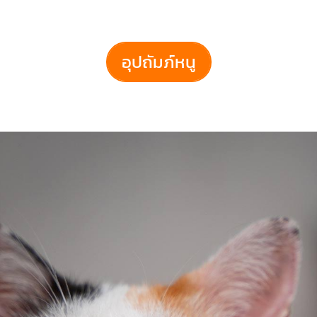
อุปถัมภ์หนู