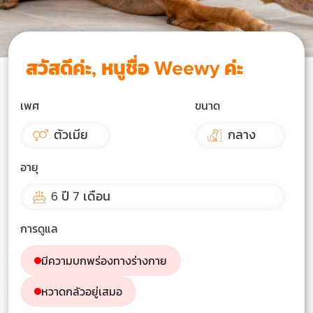
เกี่ยว
สวัสดีค่ะ, หนูชื่อ Weewy ค่ะ
กับ
ับ
เรา
้ยง
เพศ
ขนาด
ัมภ์
ตัวเมีย
กลาง
ริจาค
ับ
อายุ
้ยง
ไทย
6 ปี 7 เดือน
ัมภ์
การดูแล
ริจาค
มีความบกพร่องทางร่างกาย
ไทย
หวาดกลัวอยู่เสมอ