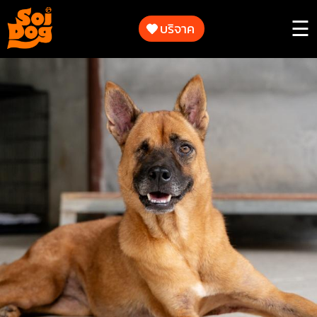
ทำงาน
ของ
บริจาค
☰
เรา
การ
ร่วม
ทำงาน
เป็น
ของ
ส่วน
เรา
หนึ่ง
ใน
การ
ร่วม
ช่วย
เป็น
เหลือ
ส่วน
สัตว์
หนึ่ง
ใน
การ
เกี่ยว
ช่วย
กับ
เหลือ
เรา
สัตว์