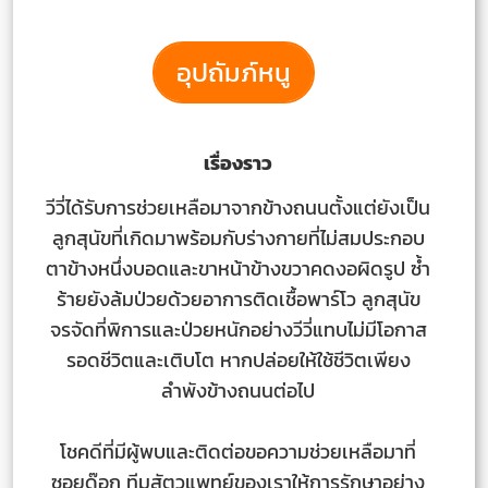
อุปถัมภ์หนู
เรื่องราว
วีวี่ได้รับการช่วยเหลือมาจากข้างถนนตั้งแต่ยังเป็น
ลูกสุนัขที่เกิดมาพร้อมกับร่างกายที่ไม่สมประกอบ
ตาข้างหนึ่งบอดและขาหน้าข้างขวาคดงอผิดรูป ซ้ำ
ร้ายยังล้มป่วยด้วยอาการติดเชื้อพาร์โว ลูกสุนัข
จรจัดที่พิการและป่วยหนักอย่างวีวี่แทบไม่มีโอกาส
รอดชีวิตและเติบโต หากปล่อยให้ใช้ชีวิตเพียง
ลำพังข้างถนนต่อไป
โชคดีที่มีผู้พบและติดต่อขอความช่วยเหลือมาที่
ซอยด๊อก ทีมสัตวแพทย์ของเราให้การรักษาอย่าง