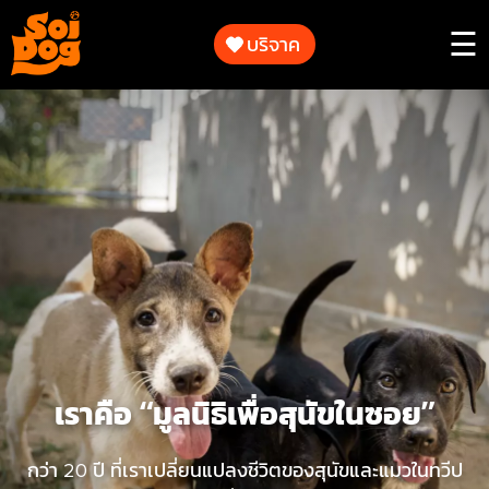
ทำงาน
ของ
บริจาค
☰
เรา
การ
ร่วม
ทำงาน
เป็น
ของ
ส่วน
เรา
หนึ่ง
ใน
การ
ร่วม
ช่วย
เป็น
เหลือ
ส่วน
สัตว์
หนึ่ง
ใน
การ
เราคือ “มูลนิธิเพื่อสุนัขในซอย”
เกี่ยว
ช่วย
กับ
เหลือ
กว่า 20 ปี ที่เราเปลี่ยนแปลงชีวิตของสุนัขและแมวในทวีป
เรา
สัตว์