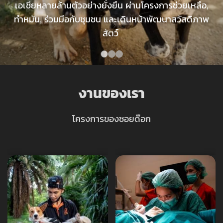
เอเชียหลายล้านตัวอย่างยั่งยืน ผ่านโครงการช่วยเหลือ,
ทำหมัน, ร่วมมือกับชุมชน และเดินหน้าพัฒนาสวัสดิภาพ
สัตว์
เกี่ยว
กับ
ับ
เรา
้ยง
ัมภ์
งานของเรา
ริจาค
ับ
โครงการของซอยด๊อก
้ยง
ไทย
ัมภ์
ริจาค
ไทย