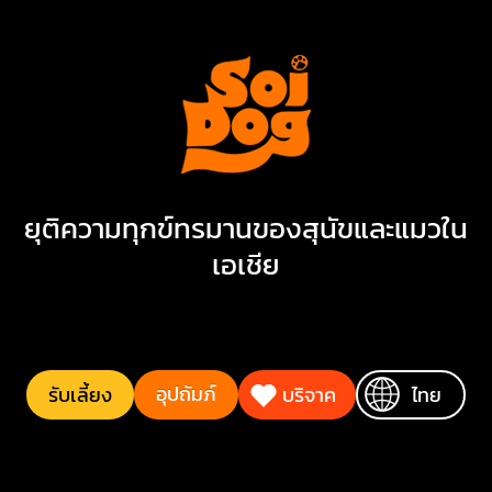
27 ถนน เจ้าฟ้าตะวันตก,
ฉลอง,
อำเภอ เมือง,
จังหวัด ภูเก็ต 83000
เบอร์โทรศัพท์:
081 895 3277 (24 ชั่วโมง)
ยุติความทุกข์ทรมานของสุนัขและแมวใน
เอเชีย
อุปถัมภ์
รับเลี้ยง
บริจาค
ไทย