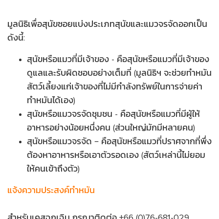
เวลาทำการได้ (เปิดทำการในวันจันทร์ถึงวันศุกร์ ตั้งแต่
กดดูแผนที่ได้ที่นี่
Map & Directions to Soi Dog
8.00น. ถึง 17.00น.) แต่หากคุณจำเป็นต้องการใช้บริการ
มูลนิธิเพื่อสุนัขซอยแบ่งประเภทสุนัขและแมวจรจัดออกเป็น
(Phuket)
แท็กซี่สัตว์เลี้ยง หรือคลินิกใกล้เคียง มูลนิธิฯ จะสามารถ
ดังนี้:
ค้นหาบริการเหล่านี้ให้คุณได้
หากมูลนิธิฯ จำเป็นต้องส่งตัวสัตว์เข้ารักษาในคลินิกข้าง
สุนัขหรือแมวที่มีเจ้าของ - คือสุนัขหรือแมวที่มีเจ้าของ
นอก ซึ่งจะเป็นคลินิกที่มีอยู่ในรายชื่อข้างล่างนี้ โปรดรับ
ดูแลและรับผิดชอบอย่างเต็มที่ (มูลนิธิฯ จะช่วยทำหมัน
ทราบว่า คลินิกจะไม่รับตัวสัตว์เข้ารักษาจนกว่ามูลนิธิฯ จะ
สัตว์เลี้ยงแก่เจ้าของที่ไม่มีกำลังทรัพย์ในการจ่ายค่า
ตรวจสอบและอนุมัติการรับตัว ซึ่งหมายความว่า คุณ
ทำหมันได้เอง)
จำเป็นที่จะต้องติดต่อเข้ามาที่สายด่วนฉุกเฉินก่อนที่คุณ
สุนัขหรือแมวจรจัดชุมชน - คือสุนัขหรือแมวที่มีผู้ให้
จะตัดสินใจพาสัตว์ป่วยนั้นไปที่คลีนิคใดคลีนิคหนึ่ง
อาหารอย่างน้อยหนึ่งคน (ส่วนใหญ่มักมีหลายคน)
สุนัขหรือแมวจรจัด – คือสุนัขหรือแมวที่ปราศจากที่พึ่ง
หากสัตว์นั้นไม่ตกอยู่ในสถานการณ์วิกฤต กรุณารอจนถึง
ต้องหาอาหารหรือเอาตัวรอดเอง (สัตว์เหล่านี้ไม่ยอม
วันรุ่งขึ้นเพื่อโทรศัพท์เข้ามารายงานสถานการณ์สัตว์อีก
ให้คนเข้าถึงตัว)
ครั้ง
แจ้งความประสงค์ทำหมัน
โรงพยาบาลสัตว์ไอรักษ์เพ็ทภูเก็ต
สำหรับเคสฉุกเฉิน กรุณาติดต่อ +66 (0)76-681-029