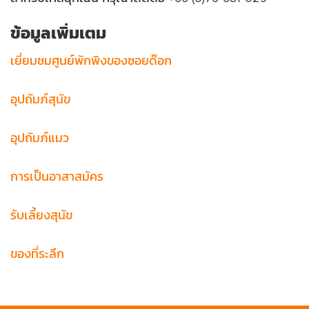
27/7,27/8 ถนนเจ้าฟ้าตะวันออก,
ตำบล ตลาดเหนือ,
ข้อมูลเพิ่มเตม
อำเภอ เมือง,
จังหวัด ภูเก็ต 83000
เยี่ยมชมศูนย์พักพิงของซอยด๊อก
เบอร์โทรศัพท์:
092 444 0424 (9:00-20:00)
อุปถัมภ์สุนัข
คลินิครักษาสัตว์นิวทาวน์
อุปถัมภ์แมว
199, 118 ถนน เทพกระษัตรี,
ตำบล เทพกระษัตรี,
การเป็นอาสาสมัคร
อำเภอ ถลาง,
จังหวัด ภูเก็ต 83110
รับเลี้ยงสุนัข
เบอร์โทรศัพท์:
098 253 9457 (9:00-19:00, ปิดวัน
ของที่ระลึก
จันทร์)
โรงพยาบาลสัตว์ทองหล่อ