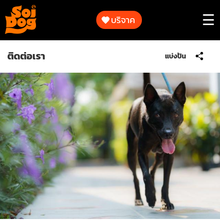
ทำงาน
ของ
บริจาค
☰
เรา
การ
ติดต่อเรา
แบ่งปัน
ร่วม
ทำงาน
เป็น
ของ
ส่วน
เรา
หนึ่ง
ใน
การ
ร่วม
ช่วย
เป็น
เหลือ
ส่วน
สัตว์
หนึ่ง
ใน
การ
เกี่ยว
ช่วย
กับ
เหลือ
เรา
สัตว์